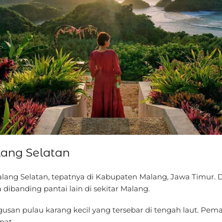
lang Selatan
ang Selatan, tepatnya di Kabupaten Malang, Jawa Timur. De
ibanding pantai lain di sekitar Malang.
gugusan pulau karang kecil yang tersebar di tengah laut. 
pat.