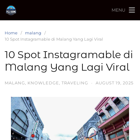
MENU
Home
malang
10 Spot Instagramable di Malang Yang Lagi Viral
10 Spot Instagramable di
Malang Yang Lagi Viral
MALANG
,
KNOWLEDGE
,
TRAVELING
·
AUGUST 19, 2025