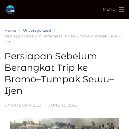
MENU
Home
Uncategorized
Persiapan Sebelum Berangkat Trip ke Bromo–Tumpak Sewu–
Ijen
Persiapan Sebelum
Berangkat Trip ke
Bromo–Tumpak Sewu–
Ijen
UNCATEGORIZED
·
JUNE 13, 2025