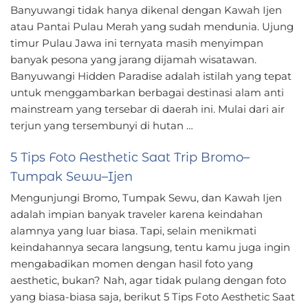
Banyuwangi tidak hanya dikenal dengan Kawah Ijen
atau Pantai Pulau Merah yang sudah mendunia. Ujung
timur Pulau Jawa ini ternyata masih menyimpan
banyak pesona yang jarang dijamah wisatawan.
Banyuwangi Hidden Paradise adalah istilah yang tepat
untuk menggambarkan berbagai destinasi alam anti
mainstream yang tersebar di daerah ini. Mulai dari air
terjun yang tersembunyi di hutan …
5 Tips Foto Aesthetic Saat Trip Bromo–
Tumpak Sewu–Ijen
Mengunjungi Bromo, Tumpak Sewu, dan Kawah Ijen
adalah impian banyak traveler karena keindahan
alamnya yang luar biasa. Tapi, selain menikmati
keindahannya secara langsung, tentu kamu juga ingin
mengabadikan momen dengan hasil foto yang
aesthetic, bukan? Nah, agar tidak pulang dengan foto
yang biasa-biasa saja, berikut 5 Tips Foto Aesthetic Saat