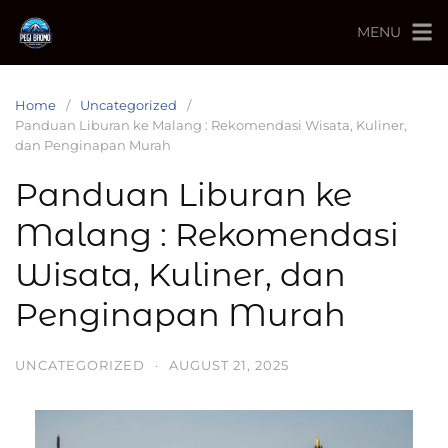
MENU
Home
Uncategorized
Panduan Liburan ke Malang : Rekomendasi Wisata, Kuliner,
dan Penginapan Murah
Panduan Liburan ke
Malang : Rekomendasi
Wisata, Kuliner, dan
Penginapan Murah
UNCATEGORIZED
·
AUGUST 21, 2025