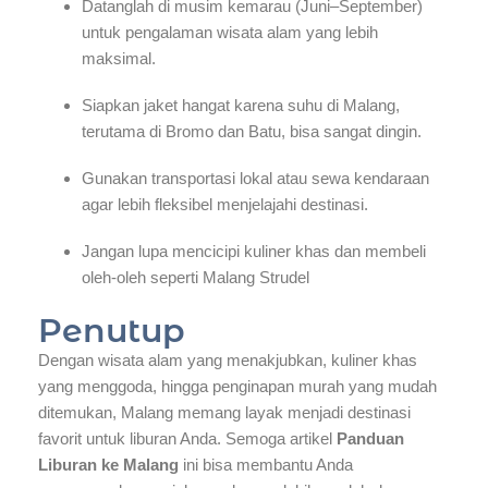
Datanglah di musim kemarau (Juni–September)
untuk pengalaman wisata alam yang lebih
maksimal.
Siapkan jaket hangat karena suhu di Malang,
terutama di Bromo dan Batu, bisa sangat dingin.
Gunakan transportasi lokal atau sewa kendaraan
agar lebih fleksibel menjelajahi destinasi.
Jangan lupa mencicipi kuliner khas dan membeli
oleh-oleh seperti Malang Strudel
Penutup
Dengan wisata alam yang menakjubkan, kuliner khas
yang menggoda, hingga penginapan murah yang mudah
ditemukan, Malang memang layak menjadi destinasi
favorit untuk liburan Anda. Semoga artikel
Panduan
Liburan ke Malang
ini bisa membantu Anda