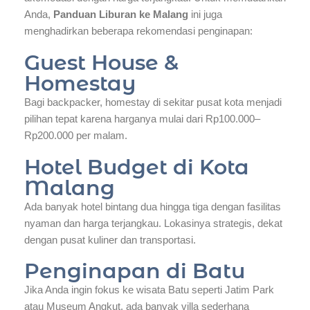
Anda,
Panduan Liburan ke Malang
ini juga
menghadirkan beberapa rekomendasi penginapan:
Guest House &
Homestay
Bagi backpacker, homestay di sekitar pusat kota menjadi
pilihan tepat karena harganya mulai dari Rp100.000–
Rp200.000 per malam.
Hotel Budget di Kota
Malang
Ada banyak hotel bintang dua hingga tiga dengan fasilitas
nyaman dan harga terjangkau. Lokasinya strategis, dekat
dengan pusat kuliner dan transportasi.
Penginapan di Batu
Jika Anda ingin fokus ke wisata Batu seperti Jatim Park
atau Museum Angkut, ada banyak villa sederhana