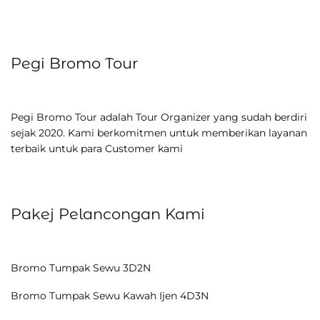
Pegi Bromo Tour
Pegi Bromo Tour adalah Tour Organizer yang sudah berdiri
sejak 2020. Kami berkomitmen untuk memberikan layanan
terbaik untuk para Customer kami
Pakej Pelancongan Kami
Bromo Tumpak Sewu 3D2N
Bromo Tumpak Sewu Kawah Ijen 4D3N