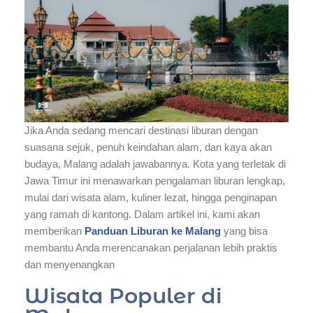
Jika Anda sedang mencari destinasi liburan dengan
suasana sejuk, penuh keindahan alam, dan kaya akan
budaya, Malang adalah jawabannya. Kota yang terletak di
Jawa Timur ini menawarkan pengalaman liburan lengkap,
mulai dari wisata alam, kuliner lezat, hingga penginapan
yang ramah di kantong. Dalam artikel ini, kami akan
memberikan
Panduan Liburan ke Malang
yang bisa
membantu Anda merencanakan perjalanan lebih praktis
dan menyenangkan
Wisata Populer di