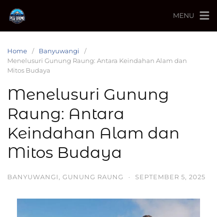
MENU
Home
Banyuwangi
Menelusuri Gunung Raung: Antara Keindahan Alam dan
Mitos Budaya
Menelusuri Gunung
Raung: Antara
Keindahan Alam dan
Mitos Budaya
BANYUWANGI
,
GUNUNG RAUNG
·
SEPTEMBER 5, 2025