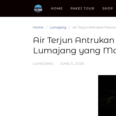
Skip
to
HOME
PAKEJ TOUR
SHOP
content
Home
Lumajang
Air Terjun Antrukan Pawon
Air Terjun Antrukan
Lumajang yang Ma
LUMAJANG
·
JUNE 5, 2026