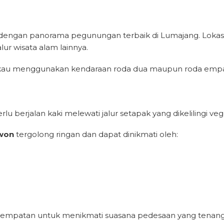
ah dengan panorama pegunungan terbaik di Lumajang. Lokas
lur wisata alam lainnya.
gkau menggunakan kendaraan roda dua maupun roda empa
u berjalan kaki melewati jalur setapak yang dikelilingi vege
awon
tergolong ringan dan dapat dinikmati oleh:
kesempatan untuk menikmati suasana pedesaan yang tenang