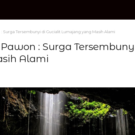
 : Surga Tersembunyi di Gucialit Lumajang yang Masih Alami
 Pawon : Surga Tersembunyi 
sih Alami