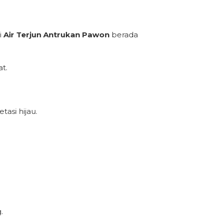
i
Air Terjun Antrukan Pawon
berada
t.
tasi hijau.
.