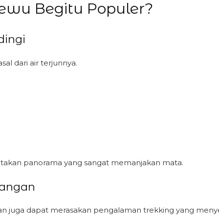
wu Begitu Populer?
dingi
l dari air terjunnya.
takan panorama yang sangat memanjakan mata.
langan
an juga dapat merasakan pengalaman trekking yang men