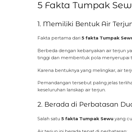
5 Fakta Tumpak Sew
1. Memiliki Bentuk Air Ter
Fakta pertama dari
5 fakta Tumpak Sew
Berbeda dengan kebanyakan air terjun yan
tinggi dan membentuk pola menyerupai tir
Karena bentuknya yang melingkar, air terju
Pemandangan tersebut paling jelas terli
keseluruhan lanskap air terjun.
2. Berada di Perbatasan D
Salah satu
5 fakta Tumpak Sewu
yang cu
Air terjun ini berada tepat di perbatasan: