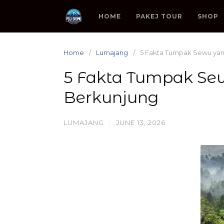
Skip
to
HOME
PAKEJ TOUR
SHOP
content
Home
Lumajang
5 Fakta Tumpak Sewu yan
5 Fakta Tumpak Se
Berkunjung
LUMAJANG
·
JUNE 13, 2026