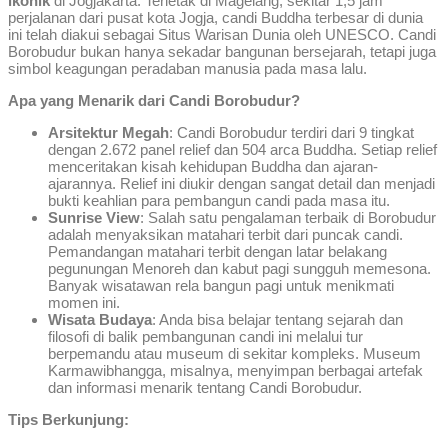
ikonik
di Jogjakarta. Terletak di Magelang, sekitar 1,5 jam
perjalanan dari pusat kota Jogja, candi Buddha terbesar di dunia
ini telah diakui sebagai Situs Warisan Dunia oleh UNESCO. Candi
Borobudur bukan hanya sekadar bangunan bersejarah, tetapi juga
simbol keagungan peradaban manusia pada masa lalu.
Apa yang Menarik dari Candi Borobudur?
Arsitektur Megah
: Candi Borobudur terdiri dari 9 tingkat
dengan 2.672 panel relief dan 504 arca Buddha. Setiap relief
menceritakan kisah kehidupan Buddha dan ajaran-
ajarannya. Relief ini diukir dengan sangat detail dan menjadi
bukti keahlian para pembangun candi pada masa itu.
Sunrise View
: Salah satu pengalaman terbaik di Borobudur
adalah menyaksikan matahari terbit dari puncak candi.
Pemandangan matahari terbit dengan latar belakang
pegunungan Menoreh dan kabut pagi sungguh memesona.
Banyak wisatawan rela bangun pagi untuk menikmati
momen ini.
Wisata Budaya
: Anda bisa belajar tentang sejarah dan
filosofi di balik pembangunan candi ini melalui tur
berpemandu atau museum di sekitar kompleks. Museum
Karmawibhangga, misalnya, menyimpan berbagai artefak
dan informasi menarik tentang Candi Borobudur.
Tips Berkunjung: