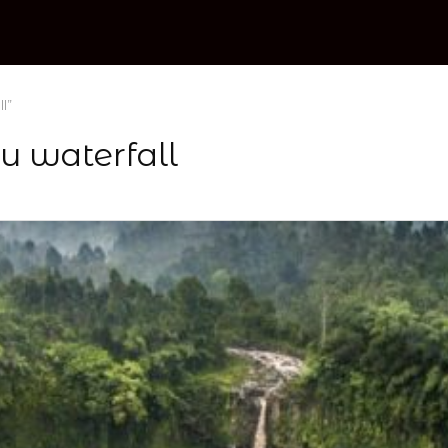
l”
u waterfall