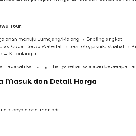
ewu Tour
:
erjalanan menuju Lumajang/Malang → Briefing singkat
orasi Coban Sewu Waterfall → Sesi foto, piknik, istirahat 
ain → Kepulangan
an, apakah kamu ingin hanya sehari saja atau beberapa hari
a Masuk dan Detail Harga
u
biasanya dibagi menjadi: