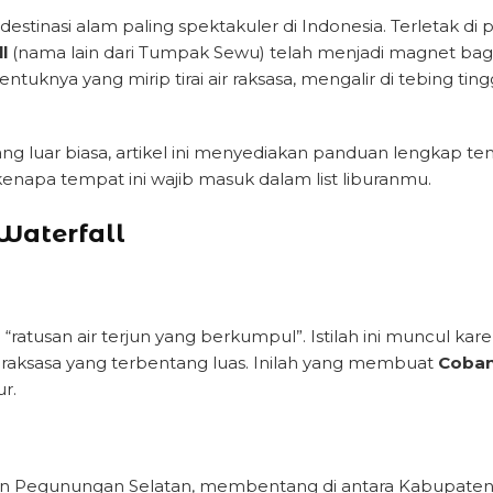
destinasi alam paling spektakuler di Indonesia. Terletak 
l
(nama lain dari Tumpak Sewu) telah menjadi magnet bag
ntuknya yang mirip tirai air raksasa, mengalir di tebing tingg
 luar biasa, artikel ini menyediakan panduan lengkap t
an kenapa tempat ini wajib masuk dalam list liburanmu.
aterfall
i “ratusan air terjun yang berkumpul”. Istilah ini muncul k
irai raksasa yang terbentang luas. Inilah yang membuat
Coban
r.
san Pegunungan Selatan, membentang di antara Kabupate