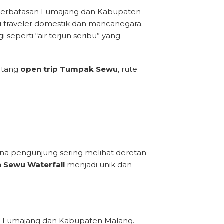
di perbatasan Lumajang dan Kabupaten
i traveler domestik dan mancanegara.
i seperti “air terjun seribu” yang
entang
open trip Tumpak Sewu
, rute
arena pengunjung sering melihat deretan
 Sewu Waterfall
menjadi unik dan
n Lumajang dan Kabupaten Malang.