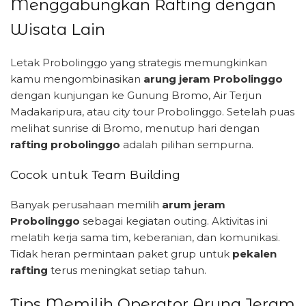
Menggabungkan Rafting dengan
Wisata Lain
Letak Probolinggo yang strategis memungkinkan
kamu mengombinasikan
arung jeram Probolinggo
dengan kunjungan ke Gunung Bromo, Air Terjun
Madakaripura, atau city tour Probolinggo. Setelah puas
melihat sunrise di Bromo, menutup hari dengan
rafting probolinggo
adalah pilihan sempurna.
Cocok untuk Team Building
Banyak perusahaan memilih
arum jeram
Probolinggo
sebagai kegiatan outing. Aktivitas ini
melatih kerja sama tim, keberanian, dan komunikasi.
Tidak heran permintaan paket grup untuk
pekalen
rafting
terus meningkat setiap tahun.
Tips Memilih Operator Arung Jeram