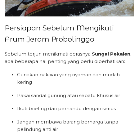
Persiapan Sebelum Mengikuti
Arum Jeram Probolinggo
Sebelum terjun menikmati derasnya
Sungai Pekalen
,
ada beberapa hal penting yang perlu diperhatikan:
Gunakan pakaian yang nyaman dan mudah
kering
Pakai sandal gunung atau sepatu khusus air
Ikuti briefing dari pemandu dengan serius
Jangan membawa barang berharga tanpa
pelindung anti air