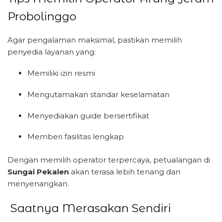
Probolinggo
Agar pengalaman maksimal, pastikan memilih
penyedia layanan yang:
Memiliki izin resmi
Mengutamakan standar keselamatan
Menyediakan guide bersertifikat
Memberi fasilitas lengkap
Dengan memilih operator terpercaya, petualangan di
Sungai Pekalen
akan terasa lebih tenang dan
menyenangkan.
Saatnya Merasakan Sendiri