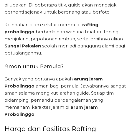
dilupakan. Di beberapa titik, guide akan mengajak
berhenti sejenak untuk berenang atau berfoto.
Keindahan alam sekitar membuat
rafting
probolinggo
berbeda dari wahana buatan. Tebing
menjulang, pepohonan rimbun, serta jernihnya aliran
Sungai Pekalen
seolah menjadi panggung alami bagi
petualanganmu.
Aman untuk Pemula?
Banyak yang bertanya apakah
arung jeram
Probolinggo
aman bagi pemula. Jawabannya: sangat
aman selama mengikuti arahan guide. Setiap tim
didampingi pemandu berpengalaman yang
memahami karakter jeram di
arum jeram
Probolinggo
.
Harga dan Fasilitas Rafting