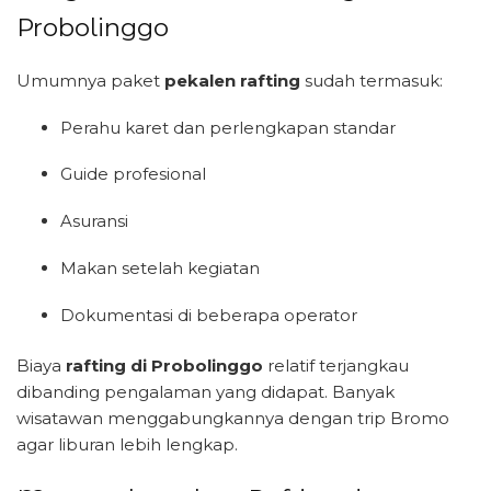
Probolinggo
Umumnya paket
pekalen rafting
sudah termasuk:
Perahu karet dan perlengkapan standar
Guide profesional
Asuransi
Makan setelah kegiatan
Dokumentasi di beberapa operator
Biaya
rafting di Probolinggo
relatif terjangkau
dibanding pengalaman yang didapat. Banyak
wisatawan menggabungkannya dengan trip Bromo
agar liburan lebih lengkap.