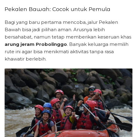
Pekalen Bawah: Cocok untuk Pemula
Bagi yang baru pertama mencoba, jalur Pekalen
Bawah bisa jadi pilihan aman. Arusnya lebih
bersahabat, namun tetap memberikan keseruan khas
arung jeram Probolinggo
. Banyak keluarga memilih
rute ini agar bisa menikmati aktivitas tanpa rasa
khawatir berlebih.