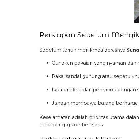
Persiapan Sebelum Mengik
Sebelum terjun menikmati derasnya
Sung
Gunakan pakaian yang nyaman dan 
Pakai sandal gunung atau sepatu khu
Ikuti briefing dari pemandu dengan s
Jangan membawa barang berharga ta
Keselamatan adalah prioritas utama dala
didampingi guide berlisensi.
Waktu Terbaik untuk Rafting