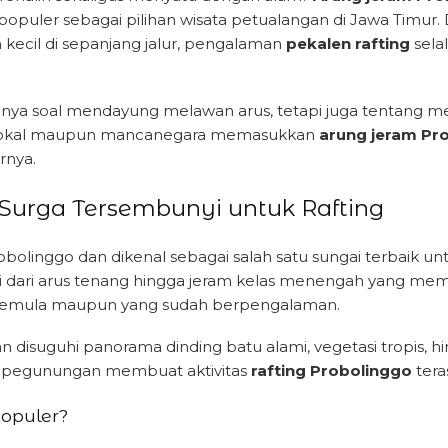
n populer sebagai pilihan wisata petualangan di Jawa Timu
n kecil di sepanjang jalur, pengalaman
pekalen rafting
sela
ya soal mendayung melawan arus, tetapi juga tentang m
an lokal maupun mancanegara memasukkan
arung jeram Pr
rnya.
Surga Tersembunyi untuk Rafting
bolinggo dan dikenal sebagai salah satu sungai terbaik unt
lai dari arus tenang hingga jeram kelas menengah yang m
emula maupun yang sudah berpengalaman.
disuguhi panorama dinding batu alami, vegetasi tropis, hin
has pegunungan membuat aktivitas
rafting Probolinggo
tera
opuler?