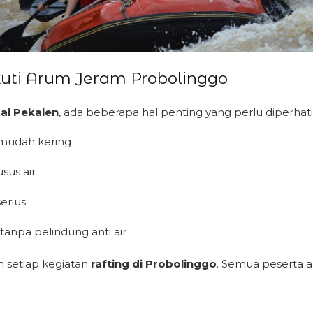
uti Arum Jeram Probolinggo
ai Pekalen
, ada beberapa hal penting yang perlu diperhat
mudah kering
sus air
erius
npa pelindung anti air
m setiap kegiatan
rafting di Probolinggo
. Semua peserta 