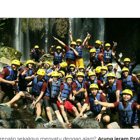
drenalin sekaligus menyatu dengan alam?
Arung jeram Pro