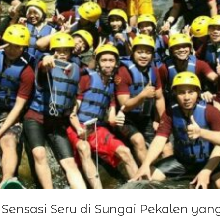
 Sensasi Seru di Sungai Pekalen yan