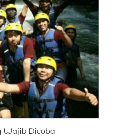
g Wajib Dicoba