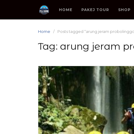
Skip
to
HOME
PAKEJ TOUR
SHOP
content
Home
Posts tagged “arung jeram probolingg
Tag:
arung jeram p